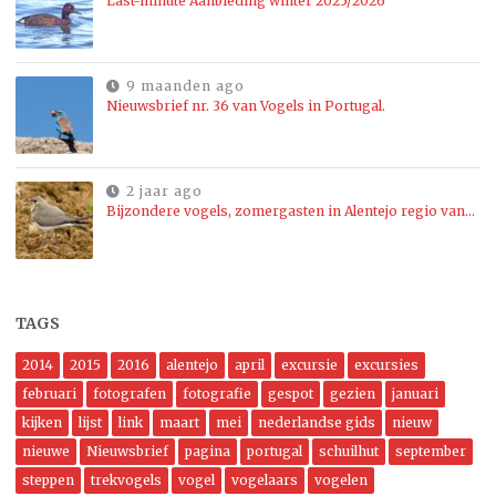
Last-minute Aanbieding winter 2025/2026
9 maanden ago
Nieuwsbrief nr. 36 van Vogels in Portugal.
2 jaar ago
Bijzondere vogels, zomergasten in Alentejo regio van…
TAGS
2014
2015
2016
alentejo
april
excursie
excursies
februari
fotografen
fotografie
gespot
gezien
januari
kijken
lijst
link
maart
mei
nederlandse gids
nieuw
nieuwe
Nieuwsbrief
pagina
portugal
schuilhut
september
steppen
trekvogels
vogel
vogelaars
vogelen