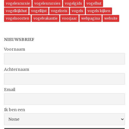
vogelexcursie
vogelexcursies
vogelgids
vogelhut
vogelkijkhut
vogellijst
vogelreis
vogels
vogels kijken
vogelsoorten
vogelvakantie
voorjaar
webpagina
website
NIEUWSBRIEF
Voornaam
Achternaam
Email
Ik ben een