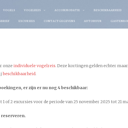
VOGELS
VOGELREIS
ACCOMMODATIE
BESCHIKBAARHEID
SBRIEF
EXCURSIES
CONTACTGEGEVENS
AUTOHUUR
GASTENBO
or onze
individuele vogelreis
. Deze kortingen gelden echter maar
ij
beschikbaarheid
.
oekingen, er zijn er nu nog 4 beschikbaar:
 1 of 2 excursies voor de periode van 25 november 2025 tot 21 m
 reserveren.