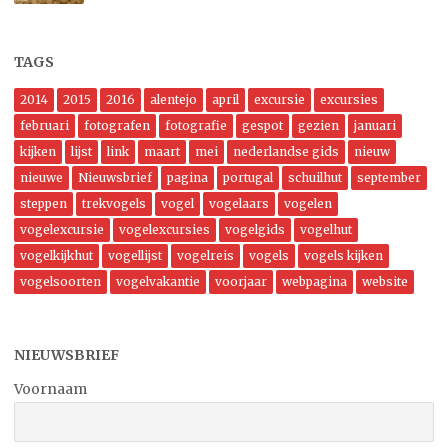
TAGS
2014
2015
2016
alentejo
april
excursie
excursies
februari
fotografen
fotografie
gespot
gezien
januari
kijken
lijst
link
maart
mei
nederlandse gids
nieuw
nieuwe
Nieuwsbrief
pagina
portugal
schuilhut
september
steppen
trekvogels
vogel
vogelaars
vogelen
vogelexcursie
vogelexcursies
vogelgids
vogelhut
vogelkijkhut
vogellijst
vogelreis
vogels
vogels kijken
vogelsoorten
vogelvakantie
voorjaar
webpagina
website
NIEUWSBRIEF
Voornaam