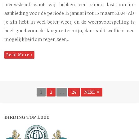
nieuwsbrief want wij hebben een super last minute
aanbieding voor de periode 15 januari tot 15 maart 2024. Als
je zin hebt in veel beter weer, en de weersvoorspelling is
heel goed voor de langere termijn, dan is dit wellicht een
mogelijkheid om tegen zeer…
Read More
Berichten
Page
PAGE
PAGE
1
2
…
24
NEXT
paginering
BIRDING TOP 1.000