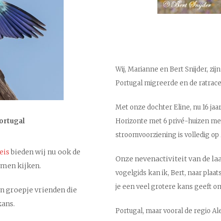
Wij, Marianne en Bert Snijder, zi
Portugal migreerde en de ratrace 
Met onze dochter Eline, nu 16 ja
ortugal
Horizonte met 6 privé-huizen met
stroomvoorziening is volledig op
eis
bieden wij nu ook de
Onze nevenactiviteit van de laa
omen kijken.
vogelgids kan ik, Bert, naar pla
je een veel grotere kans geeft o
n groepje vrienden die
kans.
Portugal, maar vooral de regio A