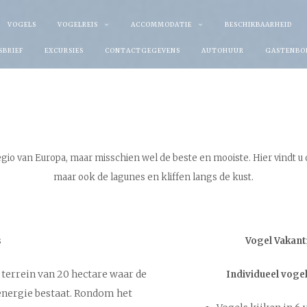
VOGELS
VOGELREIS
ACCOMMODATIE
BESCHIKBAARHEID
SBRIEF
EXCURSIES
CONTACTGEGEVENS
AUTOHUUR
GASTENBO
egio van Europa, maar misschien wel de beste en mooiste.
Hier vindt u
maar ook de lagunes en kliffen langs de kust.
s
Vogel Vakanti
s terrein van 20 hectare waar de
Individueel vogel
energie bestaat. Rondom het