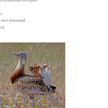
 verschillende biotopen
ie
me met zwembad
erd