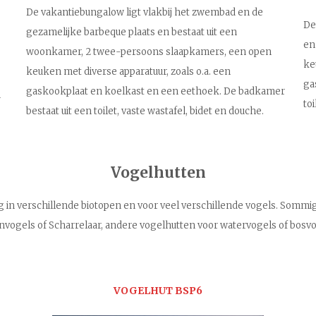
De vakantiebungalow ligt vlakbij het zwembad en de
De
gezamelijke barbeque plaats en bestaat uit een
en
woonkamer, 2 twee-persoons slaapkamers, een open
ke
keuken met diverse apparatuur, zoals o.a. een
ga
gaskookplaat en koelkast en een eethoek.
De badkamer
n
to
bestaat uit een toilet, vaste wastafel, bidet en douche.
Vogelhutten
in verschillende biotopen en voor veel verschillende vogels.
Sommige
nvogels of Scharrelaar, andere vogelhutten voor watervogels of bosvo
VOGELHUT BSP6