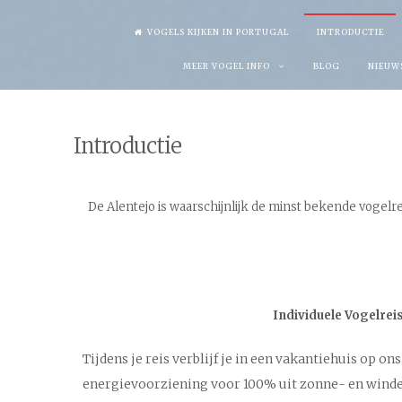
Skip
VOGELS KIJKEN IN PORTUGAL
INTRODUCTIE
to
MEER VOGEL INFO
BLOG
NIEUW
content
Introductie
De Alentejo is waarschijnlijk de minst bekende vogelr
Individuele Vogelrei
Tijdens je reis verblijf je in een vakantiehuis op on
energievoorziening voor 100% uit zonne- en wind