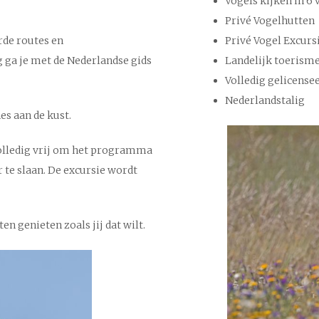
Vogels kijken in 6
Privé Vogelhutten
rde routes en
Privé Vogel Excurs
g ga je met de Nederlandse gids
Landelijk toeris
Volledig gelicense
Nederlandstalig
es aan de kust.
 volledig vrij om het programma
 te slaan. De excursie wordt
n genieten zoals jij dat wilt.