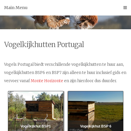
Skip
Main Menu
to
content
Vogelkijkhutten Portugal
Vogels Portugal biedt verschillende vogelkijkhutten te huur aan,
vogelkijkhutten BSP6 en BSP7 zijn alleen te huur inclusief gids en
vervoer vanaf
Monte Horizonte
en zijn hierdoor dus duurder.
Vogelkijkhut BSP1
Vogelkijkhut BSP 6