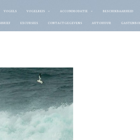
VOGELS
VOGELREIS
ACCOMMODATIE
BESCHIKBAARHEID
SBRIEF
EXCURSIES
CONTACTGEGEVENS
AUTOHUUR
GASTENBO