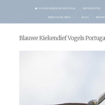
Skip
VOGELS KIJKEN IN PORTUGAL
INTRODUCTIE
to
MEER VOGEL INFO
BLOG
NIEUW
content
Blauwe Kiekendief Vogels Portuga