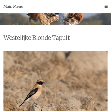
Skip
Main Menu
to
content
Westelijke Blonde Tapuit