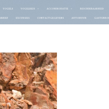
VOGELS
VOGELREIS
ACCOMMODATIE
BESCHIKBAARHEID
SBRIEF
EXCURSIES
CONTACTGEGEVENS
AUTOHUUR
GASTENBO