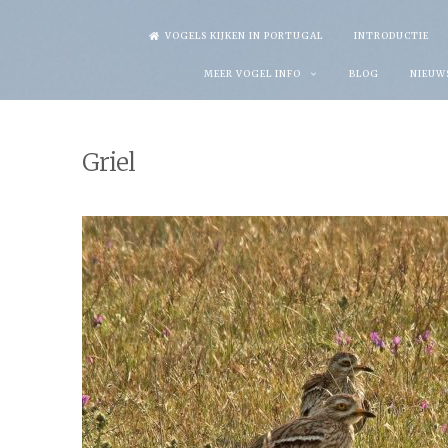
Skip
VOGELS KIJKEN IN PORTUGAL
INTRODUCTIE
to
MEER VOGEL INFO
BLOG
NIEUW
content
Griel