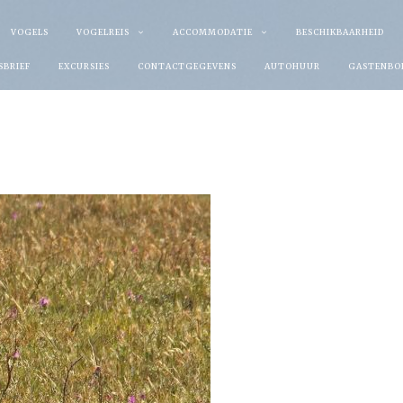
VOGELS
VOGELREIS
ACCOMMODATIE
BESCHIKBAARHEID
SBRIEF
EXCURSIES
CONTACTGEGEVENS
AUTOHUUR
GASTENBO