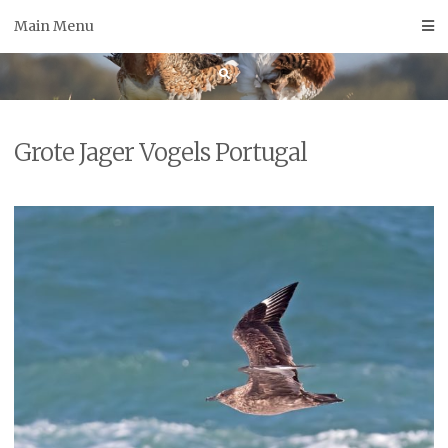
Skip
Main Menu
to
content
Grote Jager Vogels Portugal