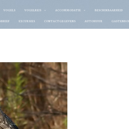
VOGELS
VOGELREIS
ACCOMMODATIE
BESCHIKBAARHEID
SBRIEF
EXCURSIES
CONTACTGEGEVENS
AUTOHUUR
GASTENBO