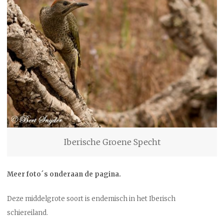
Iberische Groene Specht
Meer foto´s onderaan de pagina.
Deze middelgrote soort is endemisch in het Iberisch
schiereiland.