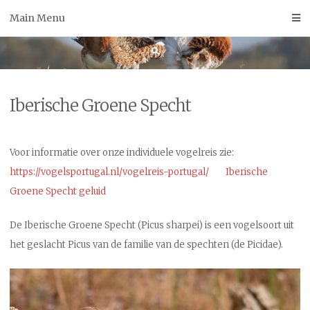
Skip
Main Menu
to
content
Iberische Groene Specht
Voor informatie over onze individuele vogelreis zie:
https://vogelsportugal.nl/vogelreis-portugal/
Iberische
Groene Specht geluid
De Iberische Groene Specht (Picus sharpei) is een vogelsoort uit
het geslacht Picus van de familie van de spechten (de Picidae).