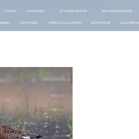
VOGELS
VOGELREIS
ACCOMMODATIE
BESCHIKBAARHEID
SBRIEF
EXCURSIES
CONTACTGEGEVENS
AUTOHUUR
GASTENBO