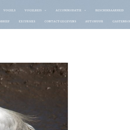
VOGELS
VOGELREIS
ACCOMMODATIE
BESCHIKBAARHEID
SBRIEF
EXCURSIES
CONTACTGEGEVENS
AUTOHUUR
GASTENBO