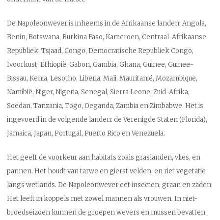
De Napoleonwever is inheems in de Afrikaanse landen: Angola,
Benin, Botswana, Burkina Faso, Kameroen, Centraal-Afrikaanse
Republiek, Tsjaad, Congo, Democratische Republiek Congo,
Ivoorkust, Ethiopië, Gabon, Gambia, Ghana, Guinee, Guinee-
Bissau, Kenia, Lesotho, Liberia, Mali, Mauritanië, Mozambique,
Namibië, Niger, Nigeria, Senegal, Sierra Leone, Zuid-Afrika,
Soedan, Tanzania, Togo, Oeganda, Zambia en Zimbabwe. Het is
ingevoerd in de volgende landen: de Verenigde Staten (Florida),
Jamaica, Japan, Portugal, Puerto Rico en Venezuela.
Het geeft de voorkeur aan habitats zoals graslanden, vlies, en
pannen. Het houdt van tarwe en gierst velden, en riet vegetatie
langs wetlands. De Napoleonwever eet insecten, graan en zaden.
Het leeft in koppels met zowel mannen als vrouwen. In niet-
broedseizoen kunnen de groepen wevers en mussen bevatten.