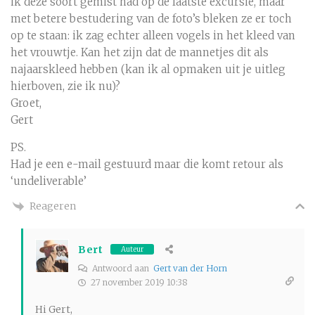
ik deze soort gemist had op de laatste excursie, maar
met betere bestudering van de foto’s bleken ze er toch
op te staan: ik zag echter alleen vogels in het kleed van
het vrouwtje. Kan het zijn dat de mannetjes dit als
najaarskleed hebben (kan ik al opmaken uit je uitleg
hierboven, zie ik nu)?
Groet,
Gert
PS.
Had je een e-mail gestuurd maar die komt retour als
‘undeliverable’
Reageren
Bert
Auteur
Antwoord aan
Gert van der Horn
27 november 2019 10:38
Hi Gert,