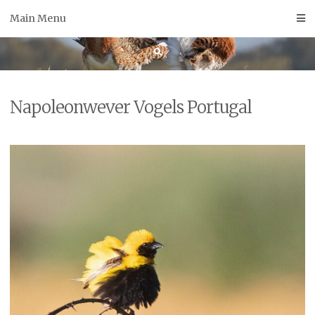
Skip
Main Menu
to
content
Napoleonwever Vogels Portugal