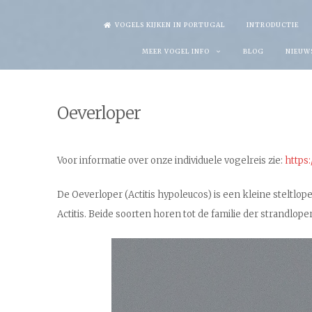
Skip
VOGELS KIJKEN IN PORTUGAL
INTRODUCTIE
to
MEER VOGEL INFO
BLOG
NIEUW
content
Oeverloper
Voor informatie over onze individuele vogelreis zie:
https:
De Oeverloper (Actitis hypoleucos) is een kleine steltl
Actitis. Beide soorten horen tot de familie der strandlope