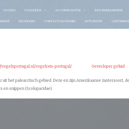
VOGELS
VOGELREIS
ACCOMMODATIE
BESCHIKBAARHEID
SBRIEF
EXCURSIES
CONTACTGEGEVENS
AUTOHUUR
GASTENBO
//vogelsportugal.nl/vogelreis-portugal/
Oeverloper geluid
oper uit het palearctisch gebied. Deze en zijn Amerikaanse zustersoor
rs en snippen (Scolopacidae).