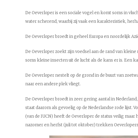
De Oeverloper is een sociale vogel en komt soms in vluc
water scherend, waarbij zij vaak een karakteristiek, herh
De Oeverloper broedt in geheel Europa en noordelijk Azië. I
De Oeverloper zoekt zijn voedsel aan de rand van kleine 
soms kleine insecten uit de lucht als de kans er is. Een 
De Oeverloper nestelt op de grond in de buurt van zoetw
naar een andere plek vliegt.
De Oeverloper broedt in zeer gering aantal in Nederland, 
staat daarom als gevoelig op de Nederlandse rode lijst. V
(van de IUCN) heeft de Oeverloper de status veilig maar h
nazomer en herfst (juli tot oktober) trekken Oeverlopers 