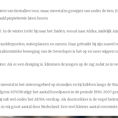
hten van tientallen voor, maar meestal in groepjes van onder de tien.
aald piepietiewie laten horen.
n de winter trekt hij naar het Zuiden, vooral naar Afrika, zuidelijk Azi
modderpoelen, waterplassen en meren. Daar gebruikt hij zijn snavel vo
karakteristieke beweging van de Oeverloper is het op en neer wippen va
ater. Als er een dreiging is, klimmen de jongen op de rug zodat ze in
meestal in het rivierengebied op strandjes en bij kribben langs de Waa
olgens SOVON stijgt het aantal broedparen in de periode 1990-2007 gemi
ij valt wel onder het AEWA-verdrag. Als doortrekker is de vogel helemaa
in vrij groot aantal door Nederland. Een veel kleiner aantal overwinter