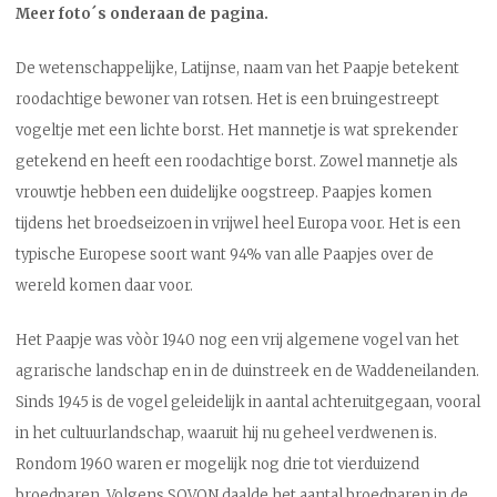
Meer foto´s onderaan de pagina.
De wetenschappelijke, Latijnse, naam van het Paapje betekent
roodachtige bewoner van rotsen. Het is een bruingestreept
vogeltje met een lichte borst. Het mannetje is wat sprekender
getekend en heeft een roodachtige borst. Zowel mannetje als
vrouwtje hebben een duidelijke oogstreep. Paapjes komen
tijdens het broedseizoen in vrijwel heel Europa voor. Het is een
typische Europese soort want 94% van alle Paapjes over de
wereld komen daar voor.
Het Paapje was vòòr 1940 nog een vrij algemene vogel van het
agrarische landschap en in de duinstreek en de Waddeneilanden.
Sinds 1945 is de vogel geleidelijk in aantal achteruitgegaan, vooral
in het cultuurlandschap, waaruit hij nu geheel verdwenen is.
Rondom 1960 waren er mogelijk nog drie tot vierduizend
broedparen. Volgens SOVON daalde het aantal broedparen in de