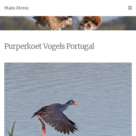
Skip
Main Menu
to
content
Purperkoet Vogels Portugal