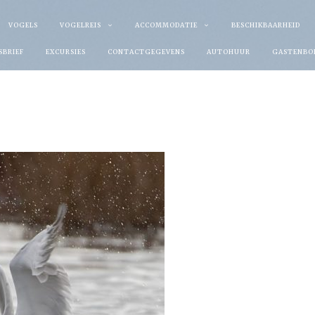
VOGELS
VOGELREIS
ACCOMMODATIE
BESCHIKBAARHEID
SBRIEF
EXCURSIES
CONTACTGEGEVENS
AUTOHUUR
GASTENBO