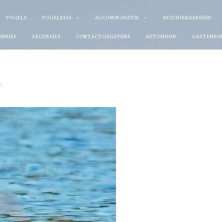
VOGELS
VOGELREIS
ACCOMMODATIE
BESCHIKBAARHEID
SBRIEF
EXCURSIES
CONTACTGEGEVENS
AUTOHUUR
GASTENBO
l