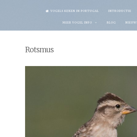
Skip
VOGELS KIJKEN IN PORTUGAL
INTRODUCTIE
to
MEER VOGEL INFO
BLOG
NIEUW
content
Rotsmus