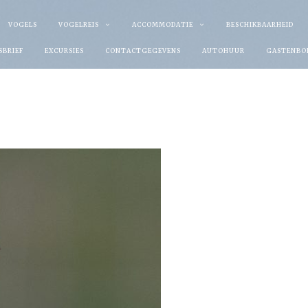
VOGELS
VOGELREIS
ACCOMMODATIE
BESCHIKBAARHEID
SBRIEF
EXCURSIES
CONTACTGEGEVENS
AUTOHUUR
GASTENBO