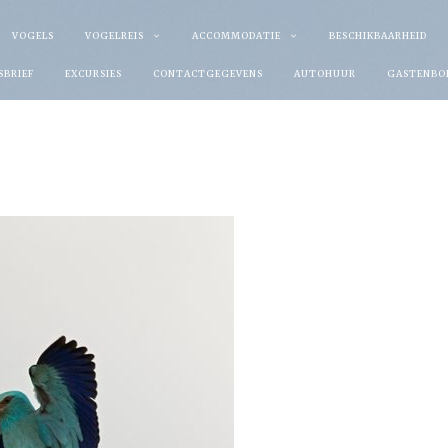
VOGELS
VOGELREIS
ACCOMMODATIE
BESCHIKBAARHEID
SBRIEF
EXCURSIES
CONTACTGEGEVENS
AUTOHUUR
GASTENBO