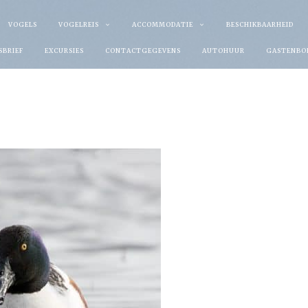
VOGELS
VOGELREIS
ACCOMMODATIE
BESCHIKBAARHEID
SBRIEF
EXCURSIES
CONTACTGEGEVENS
AUTOHUUR
GASTENBO