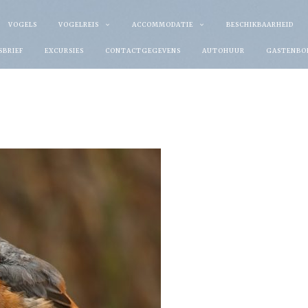
VOGELS
VOGELREIS
ACCOMMODATIE
BESCHIKBAARHEID
SBRIEF
EXCURSIES
CONTACTGEGEVENS
AUTOHUUR
GASTENBO