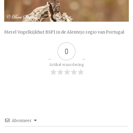
Merel Vogelkijkhut BSP1 in de Alentejo regio van Portugal
0
Artikel waardering
Abonneer