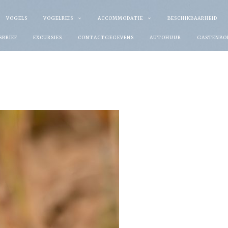
VOGELS
VOGELREIS
ACCOMMODATIE
BESCHIKBAARHEID
SBRIEF
EXCURSIES
CONTACTGEGEVENS
AUTOHUUR
GASTENBO