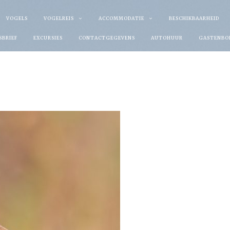
VOGELS
VOGELREIS
ACCOMMODATIE
BESCHIKBAARHEID
SBRIEF
EXCURSIES
CONTACTGEGEVENS
AUTOHUUR
GASTENBO