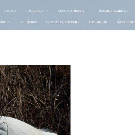
VOGELS
VOGELREIS
ACCOMMODATIE
BESCHIKBAARHEID
SBRIEF
EXCURSIES
CONTACTGEGEVENS
AUTOHUUR
GASTENBO