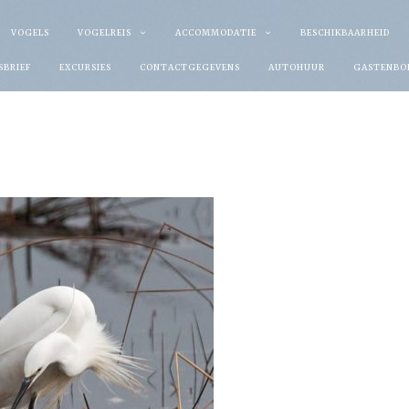
VOGELS
VOGELREIS
ACCOMMODATIE
BESCHIKBAARHEID
SBRIEF
EXCURSIES
CONTACTGEGEVENS
AUTOHUUR
GASTENBO