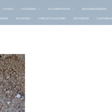
VOGELS
VOGELREIS
ACCOMMODATIE
BESCHIKBAARHEID
SBRIEF
EXCURSIES
CONTACTGEGEVENS
AUTOHUUR
GASTENBO