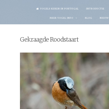
Skip
VOGELS KIJKEN IN PORTUGAL
INTRODUCTIE
to
MEER VOGEL INFO
BLOG
NIEUW
content
Gekraagde Roodstaart