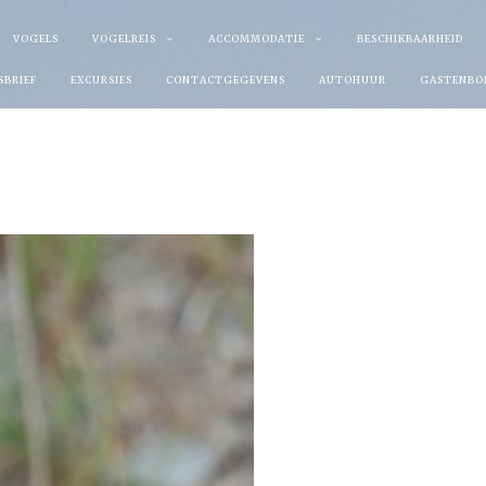
VOGELS
VOGELREIS
ACCOMMODATIE
BESCHIKBAARHEID
SBRIEF
EXCURSIES
CONTACTGEGEVENS
AUTOHUUR
GASTENBO