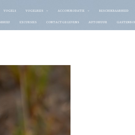
VOGELS
VOGELREIS
ACCOMMODATIE
BESCHIKBAARHEID
SBRIEF
EXCURSIES
CONTACTGEGEVENS
AUTOHUUR
GASTENBO