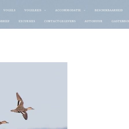
VOGELS
VOGELREIS
ACCOMMODATIE
BESCHIKBAARHEID
SBRIEF
EXCURSIES
CONTACTGEGEVENS
AUTOHUUR
GASTENBO