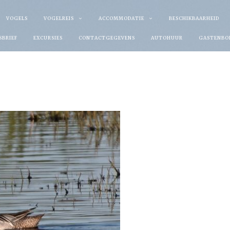
VOGELS
VOGELREIS
ACCOMMODATIE
BESCHIKBAARHEID
SBRIEF
EXCURSIES
CONTACTGEGEVENS
AUTOHUUR
GASTENBO