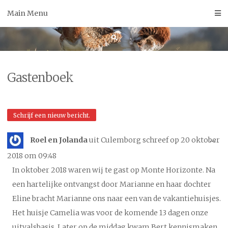
Skip
Main Menu
to
content
Gastenboek
Wis
...
Roel en Jolanda
uit
Culemborg
schreef op
20 oktober
de
2018
om
09:48
me
In oktober 2018 waren wij te gast op Monte Horizonte. Na
een hartelijke ontvangst door Marianne en haar dochter
Eline bracht Marianne ons naar een van de vakantiehuisjes.
Het huisje Camelia was voor de komende 13 dagen onze
uitvalsbasis. Later op de middag kwam Bert kennismaken