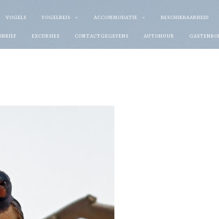
VOGELS
VOGELREIS
ACCOMMODATIE
BESCHIKBAARHEID
SBRIEF
EXCURSIES
CONTACTGEGEVENS
AUTOHUUR
GASTENBO