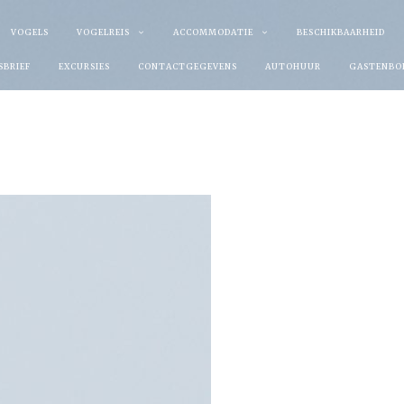
VOGELS
VOGELREIS
ACCOMMODATIE
BESCHIKBAARHEID
SBRIEF
EXCURSIES
CONTACTGEGEVENS
AUTOHUUR
GASTENBO