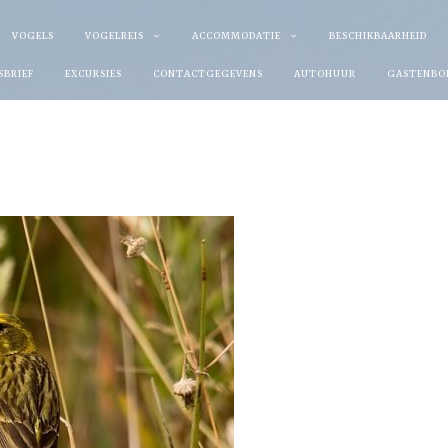
VOGELS
VOGELREIS
ACCOMMODATIE
BESCHIKBAARHEID
SBRIEF
EXCURSIES
CONTACTGEGEVENS
AUTOHUUR
GASTENBO