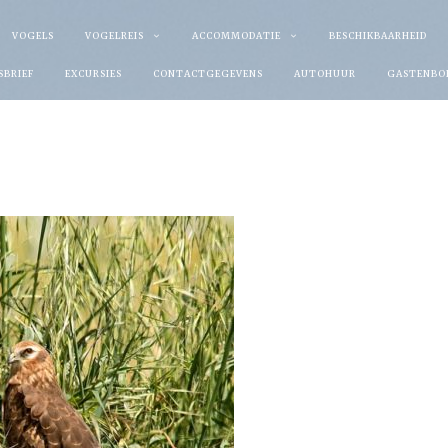
VOGELS
VOGELREIS
ACCOMMODATIE
BESCHIKBAARHEID
SBRIEF
EXCURSIES
CONTACTGEGEVENS
AUTOHUUR
GASTENBO