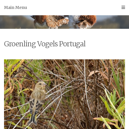
Skip
Main Menu
to
content
Groenling Vogels Portugal