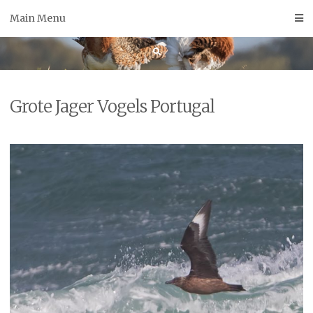
Skip
Main Menu
to
content
Grote Jager Vogels Portugal