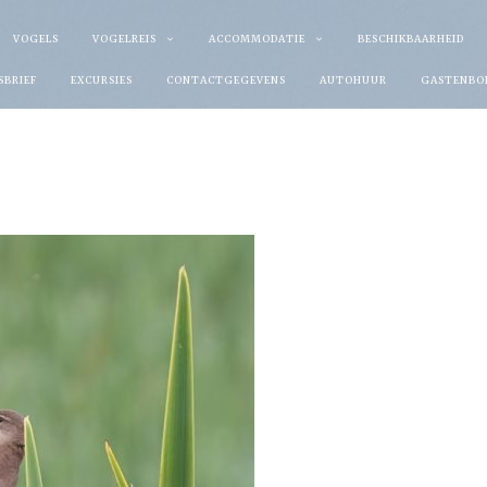
VOGELS
VOGELREIS
ACCOMMODATIE
BESCHIKBAARHEID
SBRIEF
EXCURSIES
CONTACTGEGEVENS
AUTOHUUR
GASTENBO