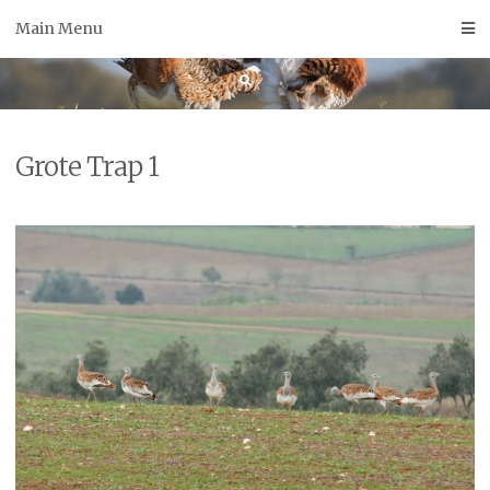
Skip
Main Menu
to
content
Grote Trap 1