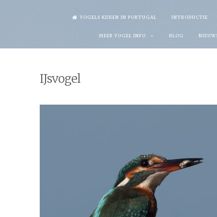
Skip
VOGELS KIJKEN IN PORTUGAL
INTRODUCTIE
to
MEER VOGEL INFO
BLOG
NIEUW
content
IJsvogel