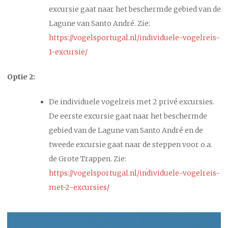
excursie gaat naar het beschermde gebied van de
Lagune van Santo André. Zie:
https://vogelsportugal.nl/individuele-vogelreis-
1-excursie/
Optie 2:
De individuele vogelreis met 2 privé excursies.
De eerste excursie gaat naar het beschermde
gebied van de Lagune van Santo André en de
tweede excursie gaat naar de steppen voor o.a.
de Grote Trappen. Zie:
https://vogelsportugal.nl/individuele-vogelreis-
met-2-excursies/