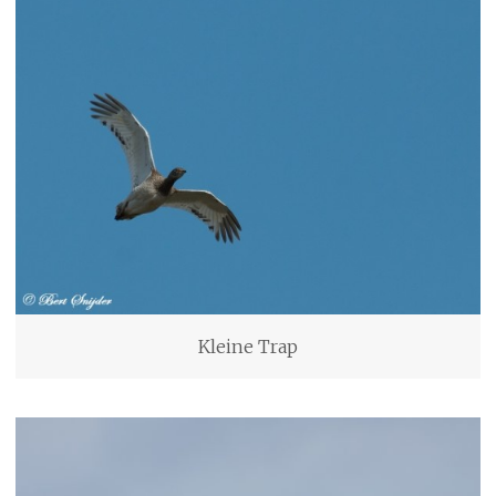
Kleine Trap