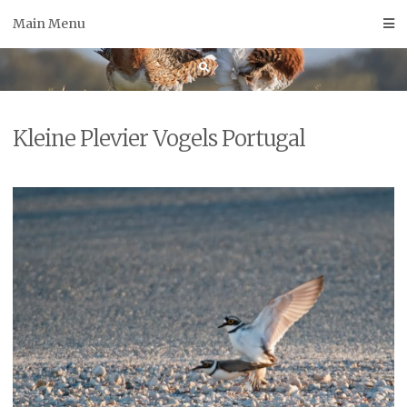
Skip
Main Menu
to
content
Kleine Plevier Vogels Portugal