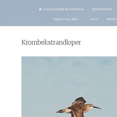
Skip
VOGELS KIJKEN IN PORTUGAL
INTRODUCTIE
to
MEER VOGEL INFO
BLOG
NIEUW
content
Krombekstrandloper