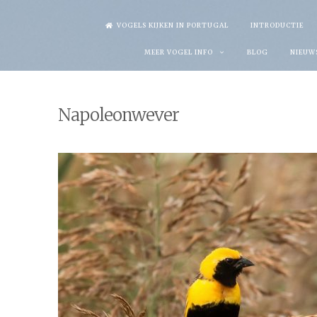
Skip
VOGELS KIJKEN IN PORTUGAL
INTRODUCTIE
to
MEER VOGEL INFO
BLOG
NIEUW
content
Napoleonwever