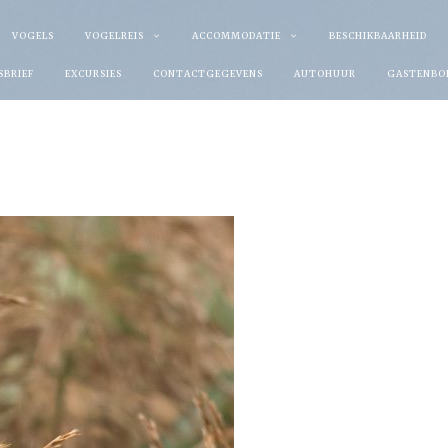
VOGELS
VOGELREIS
ACCOMMODATIE
BESCHIKBAARHEID
SBRIEF
EXCURSIES
CONTACTGEGEVENS
AUTOHUUR
GASTENBO